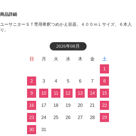
商品詳細
ユーサニターＳＴ専用希釈つめかえ容器。４００ｍＬサイズ、６本入
り。
2026年08月
日
月
火
水
木
金
土
1
2
3
4
5
6
7
8
9
10
11
12
13
14
15
16
17
18
19
20
21
22
23
24
25
26
27
28
29
30
31